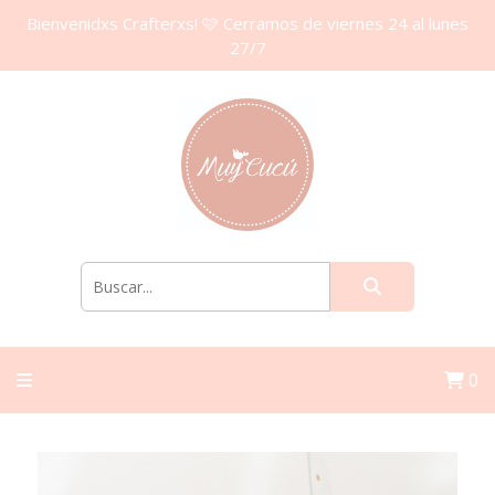
Bienvenidxs Crafterxs! 🩷 Cerramos de viernes 24 al lunes
27/7
0