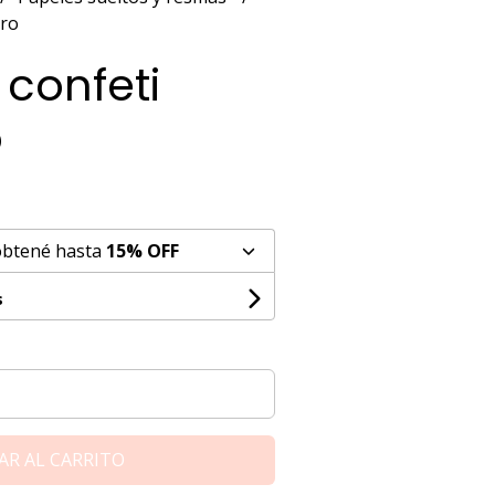
oro
 confeti
o
obtené hasta
15% OFF
s
AR AL CARRITO