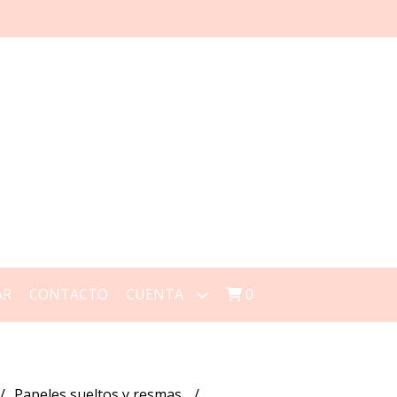
AR
CONTACTO
CUENTA
0
Papeles sueltos y resmas