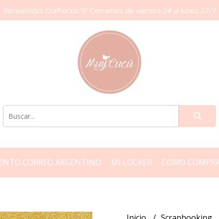
Bienvenidxs Crafterxs! 🩷 Cerramos de viernes 24 al lunes 27/7
ENTO CORREO ARGENTINO
MI LOCKER
COMO COMPR
Inicio
Scrapbooking