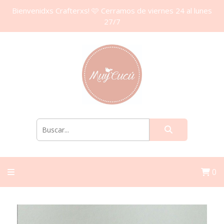
Bienvenidxs Crafterxs! 🩷 Cerramos de viernes 24 al lunes
27/7
0