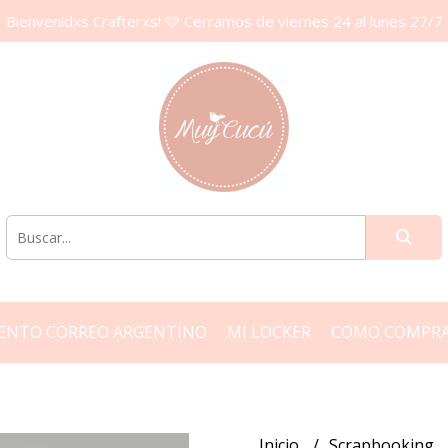
Bienvenidxs Crafterxs! 🩷 Cerramos de viernes 24 al lunes 27/7
ENTO CORREO ARGENTINO
MI LOCKER
COMO COMPR
Inicio
Scrapbooking