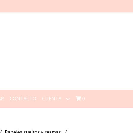
AR
CONTACTO
CUENTA
0
Papeles sueltos y resmas