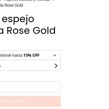
 da Rose Gold
 espejo
a Rose Gold
obtené hasta
15% OFF
s
AR AL CARRITO