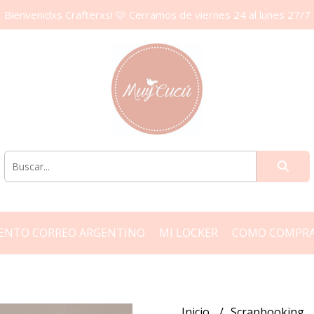
Bienvenidxs Crafterxs! 🩷 Cerramos de viernes 24 al lunes 27/7
ENTO CORREO ARGENTINO
MI LOCKER
COMO COMPR
Inicio
Scrapbooking