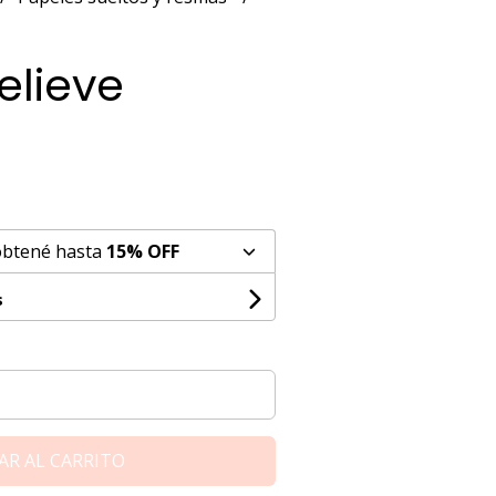
elieve
obtené hasta
15% OFF
s
AR AL CARRITO