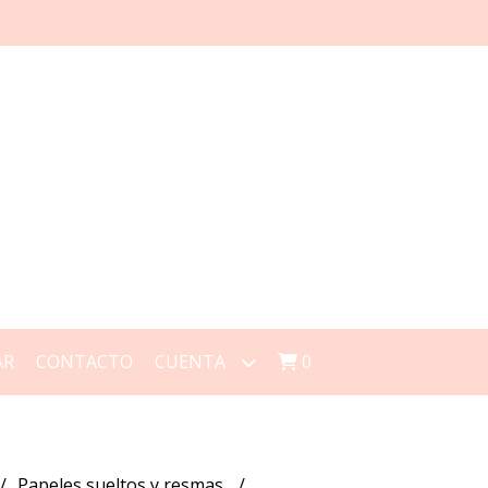
AR
CONTACTO
CUENTA
0
Papeles sueltos y resmas