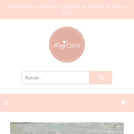
Bienvenidxs Crafterxs! 🩷 Cerramos de viernes 24 al lunes
27/7
0