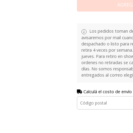
AGREG
Los pedidos toman de 
avisaremos por mail cuan
despachado o listo para re
retira 4 veces por semana.
jueves. Para retiro en sh
ordenes no retiradas se c
días. No somos responsab
entregados al correo eleg
Calculá el costo de envío