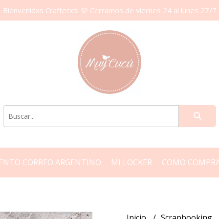
Bienvenidxs Crafterxs! 🩷 Cerramos de viernes 24 al lunes 27/7
ENTO CORREO ARGENTINO
MI LOCKER
COMO COMPR
Inicio
Scrapbooking