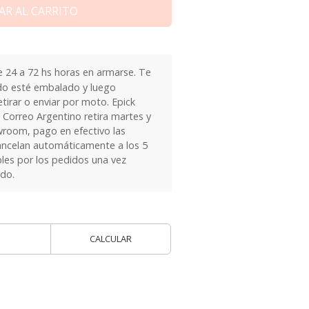
AR AL CARRITO
24 a 72 hs horas en armarse. Te
do esté embalado y luego
tirar o enviar por moto. Epick
 Correo Argentino retira martes y
owroom, pago en efectivo las
ancelan automáticamente a los 5
les por los pedidos una vez
ido.
CALCULAR