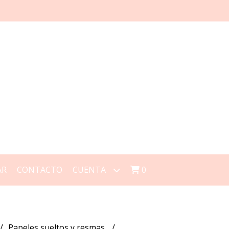
AR
CONTACTO
CUENTA
0
Papeles sueltos y resmas