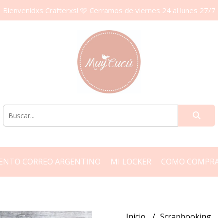
Bienvenidxs Crafterxs! 🩷 Cerramos de viernes 24 al lunes 27/7
ENTO CORREO ARGENTINO
MI LOCKER
COMO COMPR
Inicio
Scrapbooking