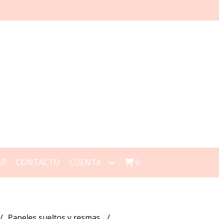
AR
CONTACTO
CUENTA
0
Papeles sueltos y resmas