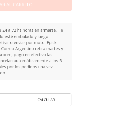
AR AL CARRITO
24 a 72 hs horas en armarse. Te
do esté embalado y luego
tirar o enviar por moto. Epick
 Correo Argentino retira martes y
owroom, pago en efectivo las
ancelan automáticamente a los 5
les por los pedidos una vez
ido.
CALCULAR