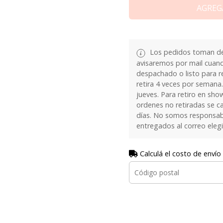
AGREG
Los pedidos toman de 
avisaremos por mail cuan
despachado o listo para re
retira 4 veces por semana.
jueves. Para retiro en sh
ordenes no retiradas se c
días. No somos responsab
entregados al correo eleg
Calculá el costo de envío