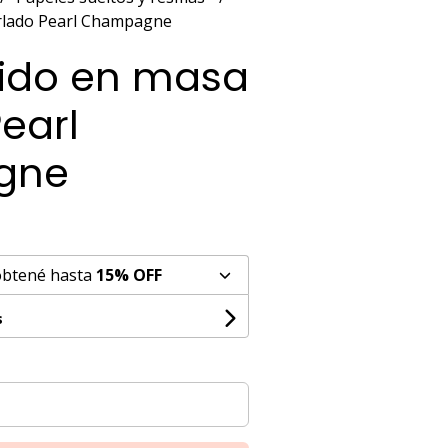
rlado Pearl Champagne
ñido en masa
earl
gne
obtené hasta
15% OFF
s