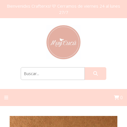
Bienvenidxs Crafterxs! 🩷 Cerramos de viernes 24 al lunes
27/7
0