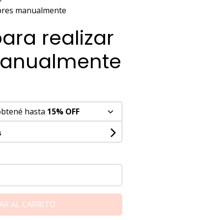
sobres manualmente
para realizar
manualmente
obtené hasta
15% OFF
s
AR AL CARRITO