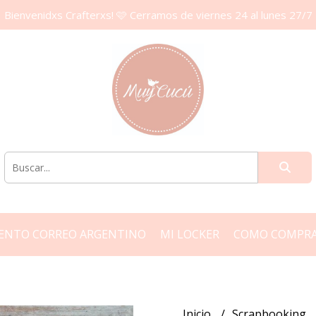
Bienvenidxs Crafterxs! 🩷 Cerramos de viernes 24 al lunes 27/7
ENTO CORREO ARGENTINO
MI LOCKER
COMO COMPR
Inicio
Scrapbooking