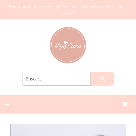
Bienvenidxs Crafterxs! 🩷 Cerramos de viernes 24 al lunes
27/7
0