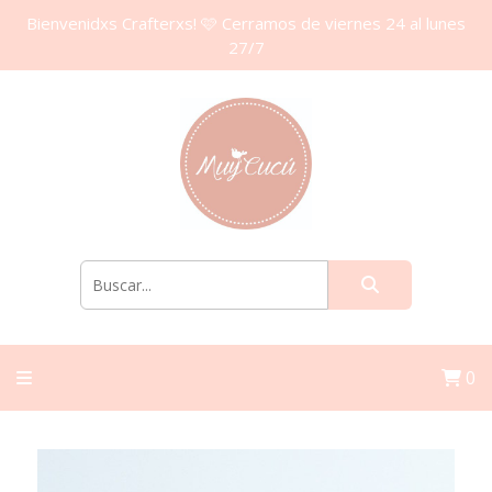
Bienvenidxs Crafterxs! 🩷 Cerramos de viernes 24 al lunes
27/7
0