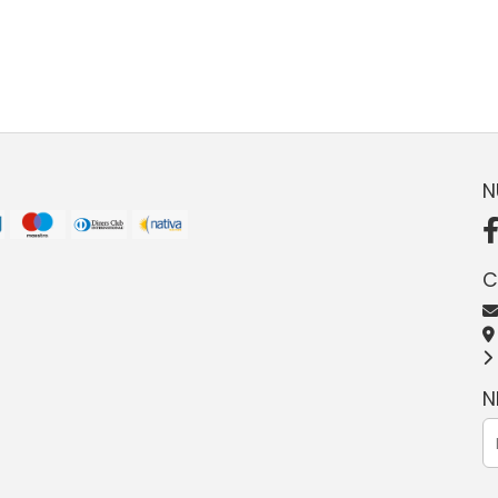
N
C
N