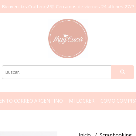
Bienvenidxs Crafterxs! 🩷 Cerramos de viernes 24 al lunes 27/7
ENTO CORREO ARGENTINO
MI LOCKER
COMO COMPR
Inicio
Scrapbooking