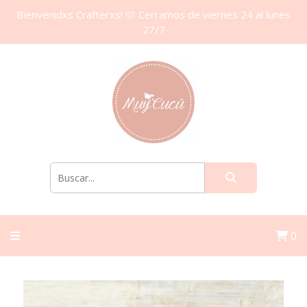
Bienvenidxs Crafterxs! 🩷 Cerramos de viernes 24 al lunes
27/7
0