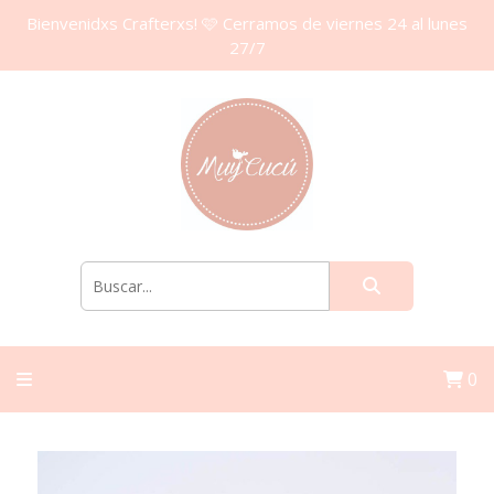
Bienvenidxs Crafterxs! 🩷 Cerramos de viernes 24 al lunes
27/7
0