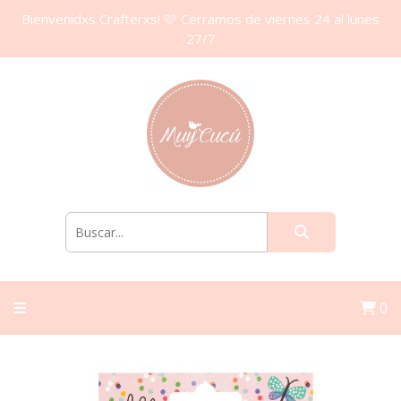
Bienvenidxs Crafterxs! 🩷 Cerramos de viernes 24 al lunes
27/7
0