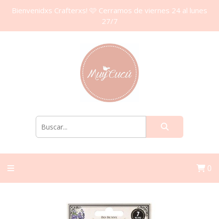
Bienvenidxs Crafterxs! 🩷 Cerramos de viernes 24 al lunes
27/7
0