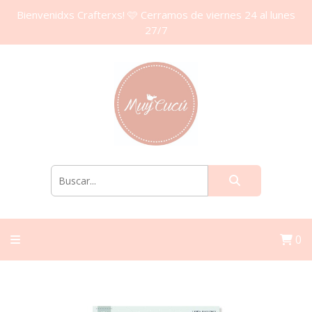
Bienvenidxs Crafterxs! 🩷 Cerramos de viernes 24 al lunes
27/7
0