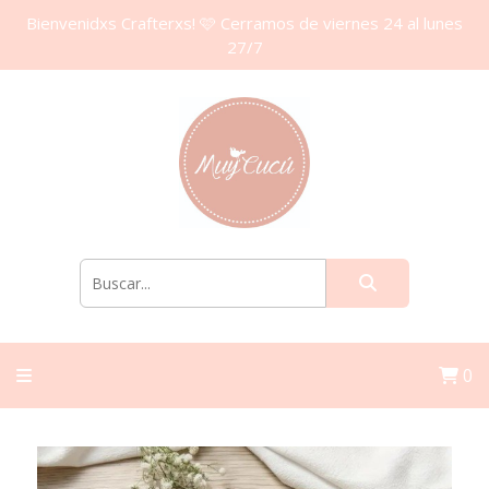
Bienvenidxs Crafterxs! 🩷 Cerramos de viernes 24 al lunes
27/7
0