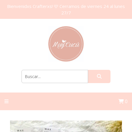
Bienvenidxs Crafterxs! 🩷 Cerramos de viernes 24 al lunes
27/7
0