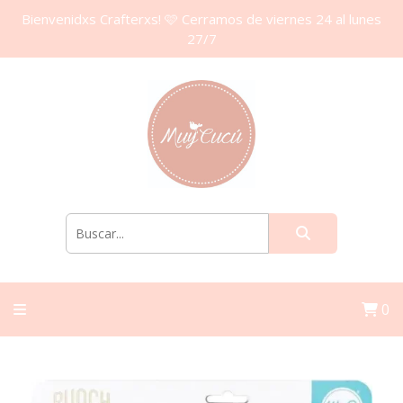
Bienvenidxs Crafterxs! 🩷 Cerramos de viernes 24 al lunes
27/7
0