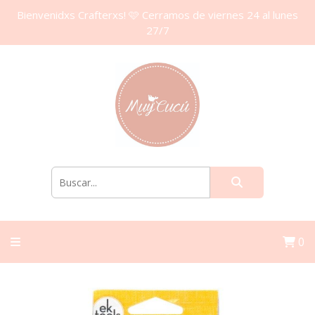
Bienvenidxs Crafterxs! 🩷 Cerramos de viernes 24 al lunes
27/7
0