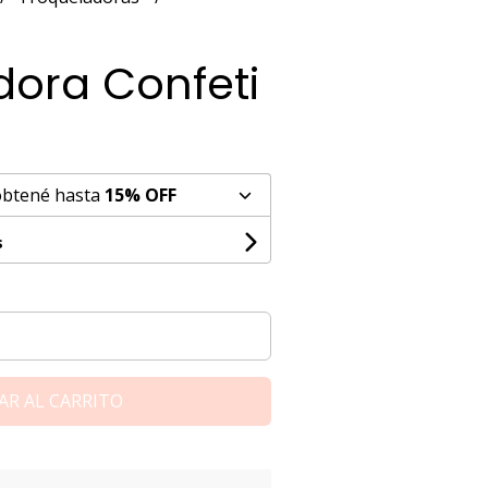
dora Confeti
obtené hasta
15% OFF
s
AR AL CARRITO