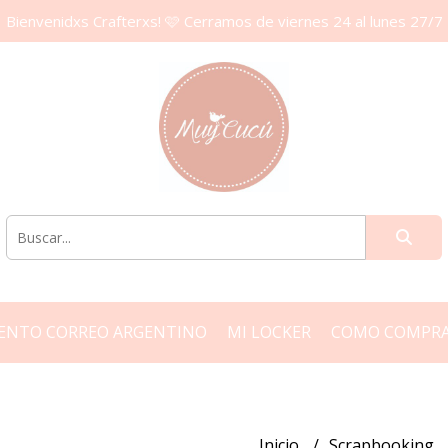
Bienvenidxs Crafterxs! 🩷 Cerramos de viernes 24 al lunes 27/7
ENTO CORREO ARGENTINO
MI LOCKER
COMO COMPR
Inicio
Scrapbooking