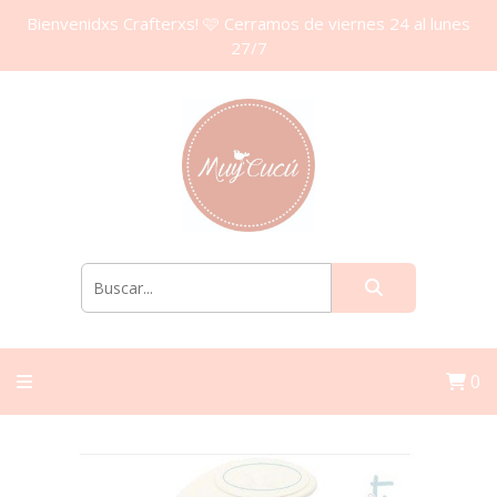
Bienvenidxs Crafterxs! 🩷 Cerramos de viernes 24 al lunes
27/7
0