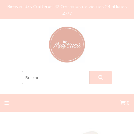
Bienvenidxs Crafterxs! 🩷 Cerramos de viernes 24 al lunes
27/7
0