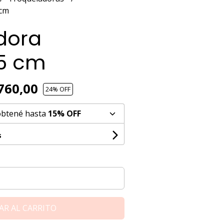
 cm
dora
5 cm
760,00
24
% OFF
obtené hasta
15% OFF
s
AR AL CARRITO