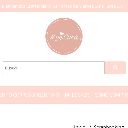
Bienvenidxs Crafterxs! 🩷 Cerramos de viernes 24 al lunes 27/7
ENTO CORREO ARGENTINO
MI LOCKER
COMO COMPR
Inicio
Scrapbooking