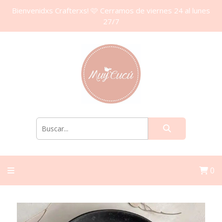
Bienvenidxs Crafterxs! 🩷 Cerramos de viernes 24 al lunes
27/7
0