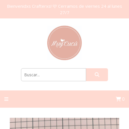
Bienvenidxs Crafterxs! 🩷 Cerramos de viernes 24 al lunes
27/7
0