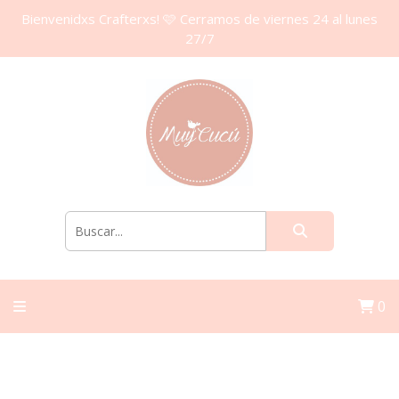
Bienvenidxs Crafterxs! 🩷 Cerramos de viernes 24 al lunes
27/7
0