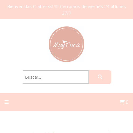
Bienvenidxs Crafterxs! 🩷 Cerramos de viernes 24 al lunes
27/7
0