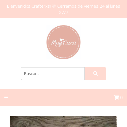
Bienvenidxs Crafterxs! 🩷 Cerramos de viernes 24 al lunes
27/7
0