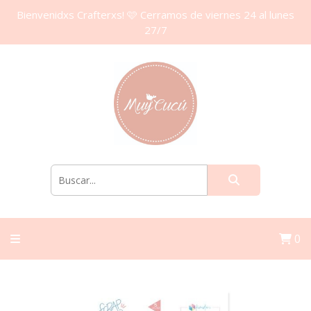
Bienvenidxs Crafterxs! 🩷 Cerramos de viernes 24 al lunes
27/7
0