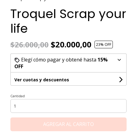
Troquel Scrap your
life
$20.000,00
$26.000,00
23
% OFF
Elegí cómo pagar y obtené hasta
15%
OFF
Ver cuotas y descuentos
Cantidad
AGREGAR AL CARRITO