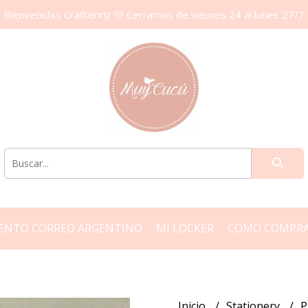
Bienvenidxs Crafterxs! 🩷 Cerramos de viernes 24 al lunes 27/7
ENTO CORREO ARGENTINO
MI LOCKER
COMO COMPR
Inicio
Stationery
P