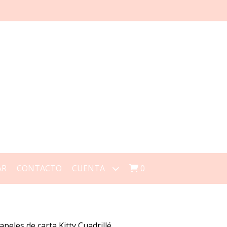
AR
CONTACTO
CUENTA
0
apeles de carta Kitty Cuadrillé