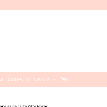
AR
CONTACTO
CUENTA
0
apeles de carta Kitty Flores