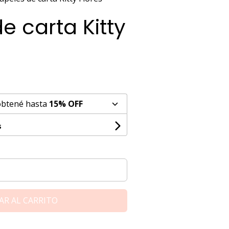
e carta Kitty
obtené hasta
15% OFF
s
AR AL CARRITO