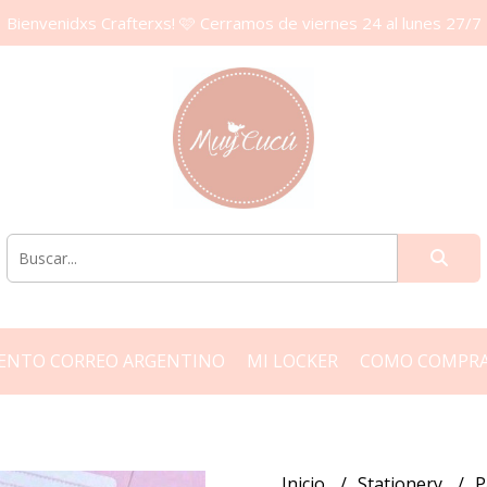
Bienvenidxs Crafterxs! 🩷 Cerramos de viernes 24 al lunes 27/7
ENTO CORREO ARGENTINO
MI LOCKER
COMO COMPR
Inicio
Stationery
P