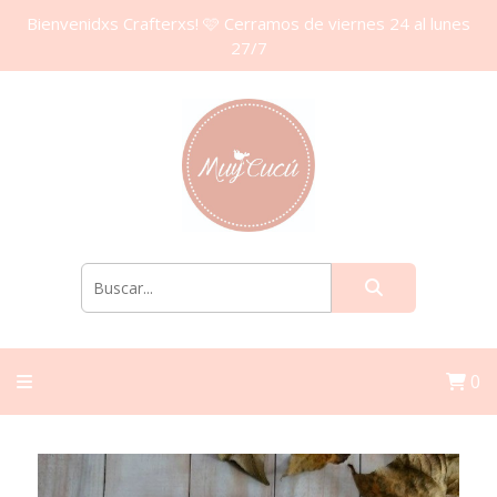
Bienvenidxs Crafterxs! 🩷 Cerramos de viernes 24 al lunes
27/7
0