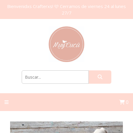
Bienvenidxs Crafterxs! 🩷 Cerramos de viernes 24 al lunes
27/7
0