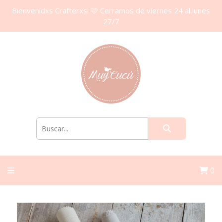
Bienvenidxs Crafterxs! 🩷 Cerramos de viernes 24 al lunes
27/7
0