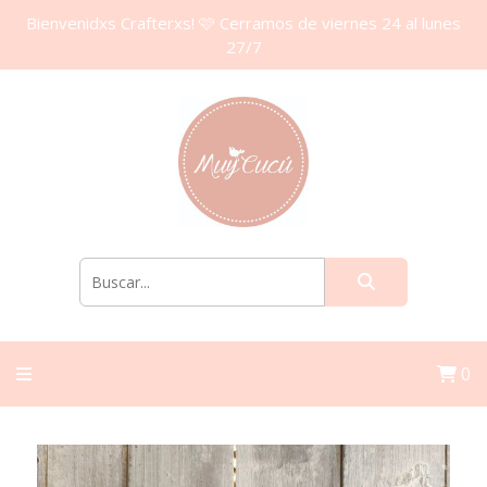
Bienvenidxs Crafterxs! 🩷 Cerramos de viernes 24 al lunes
27/7
0