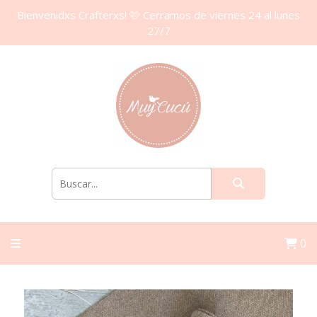
Bienvenidxs Crafterxs! 🩷 Cerramos de viernes 24 al lunes
27/7
0