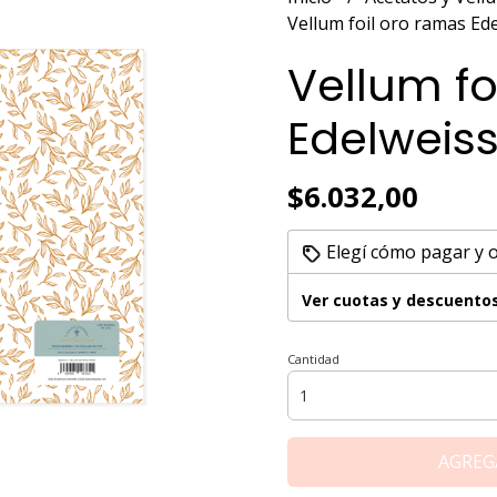
Vellum foil oro ramas Ed
Vellum fo
Edelweis
$6.032,00
Elegí cómo pagar y 
Ver cuotas y descuento
Cantidad
AGREG