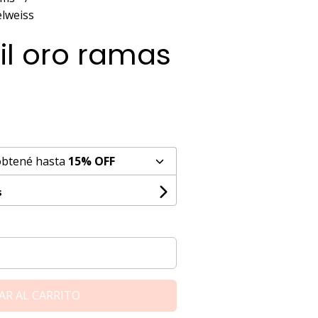
elweiss
il oro ramas
s
obtené hasta
15% OFF
s
AR AL CARRITO