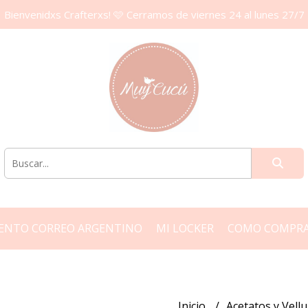
Bienvenidxs Crafterxs! 🩷 Cerramos de viernes 24 al lunes 27/7
ENTO CORREO ARGENTINO
MI LOCKER
COMO COMPR
Inicio
Acetatos y Vel