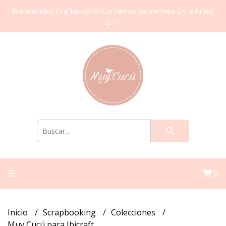
Bienvenidxs Crafterxs! 🩷 Cerramos de viernes 24 al lunes
27/7
0
Inicio
Scrapbooking
Colecciones
Muy Cucú para Ibicraft