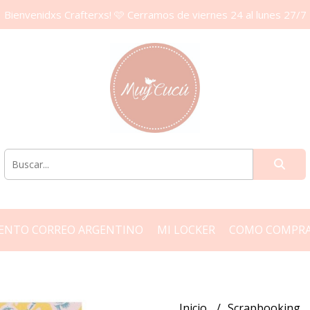
Bienvenidxs Crafterxs! 🩷 Cerramos de viernes 24 al lunes 27/7
ENTO CORREO ARGENTINO
MI LOCKER
COMO COMPR
Inicio
Scrapbooking