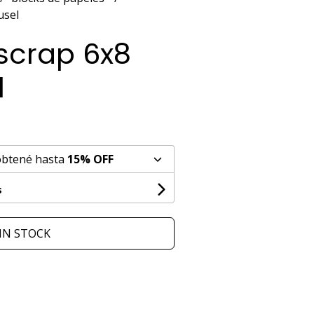
usel
scrap 6x8
l
obtené hasta
15% OFF
s
IN STOCK