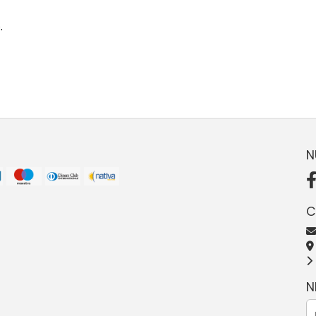
.
N
C
N