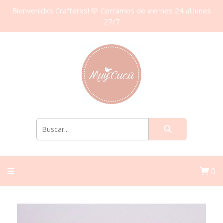
Bienvenidxs Crafterxs! 🩷 Cerramos de viernes 24 al lunes
27/7
0