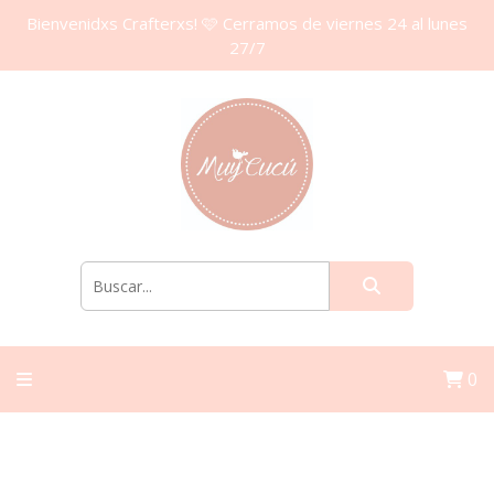
Bienvenidxs Crafterxs! 🩷 Cerramos de viernes 24 al lunes
27/7
0