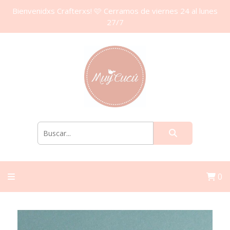
Bienvenidxs Crafterxs! 🩷 Cerramos de viernes 24 al lunes
27/7
0