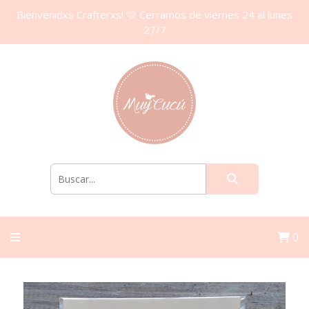
Bienvenidxs Crafterxs! 🩷 Cerramos de viernes 24 al lunes
27/7
0