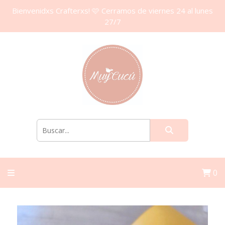
Bienvenidxs Crafterxs! 🩷 Cerramos de viernes 24 al lunes
27/7
0