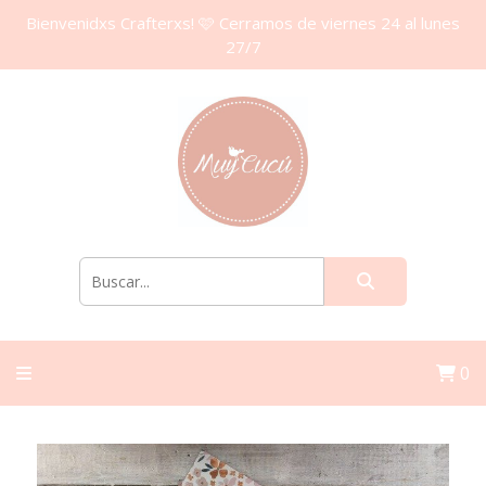
Bienvenidxs Crafterxs! 🩷 Cerramos de viernes 24 al lunes
27/7
0