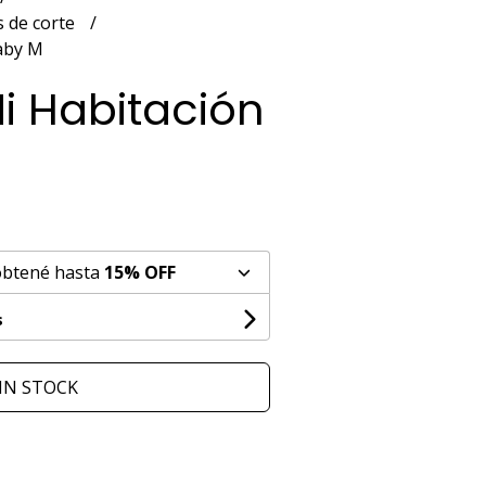
 de corte
aby M
i Habitación
obtené hasta
15% OFF
s
IN STOCK