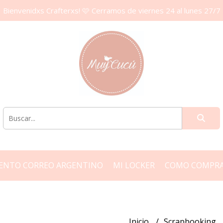
Bienvenidxs Crafterxs! 🩷 Cerramos de viernes 24 al lunes 27/7
ENTO CORREO ARGENTINO
MI LOCKER
COMO COMPR
Inicio
Scrapbooking